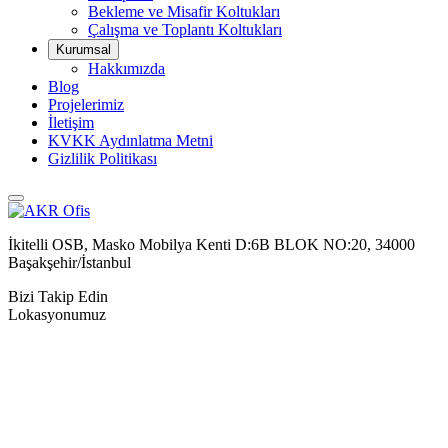
⁠Bekleme ve Misafir Koltukları
Çalışma ve Toplantı Koltukları
Kurumsal
Hakkımızda
Blog
Projelerimiz
İletişim
KVKK Aydınlatma Metni
Gizlilik Politikası
İkitelli OSB, Masko Mobilya Kenti D:6B BLOK NO:20, 34000
Başakşehir/İstanbul
Bizi Takip Edin
Lokasyonumuz